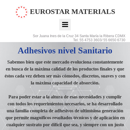
EUROSTAR MATERIALS
Adhesivo nivel Sanitario
Adhesivo nivel Sanitario
Adhesivo nivel Sanitario
Adhesivo nivel Sanitario
Adhesivo nivel Sanitario
Adhesivo nivel Sanitario
Sor Juana Ines de la Cruz 34 Santa María la Ribera CDMX
Tel. 55 4753 3603/ 55 6650 6730
Adhesivos nivel Sanitario
Sabemos bien que este mercado evoluciona constantemente
en busca de la máxima calidad de los productos finales y que
éstos cada vez deben ser más cómodos, discretos, suaves y con
la máxima capacidad de absorción.
Para poder estar a la altura de esas necesidades y cumplir
con todos los requerimientos necesarios, se ha desarrollado
Hotmelt blanco sensible a la presión, a base de
Hotmelt sensible a la presión a base de caucho
Adhesivo sensible a la presión a base de
Adhesivo sensible a la presión a base de
Adhesivo sensible a la presión a base de
Adhesivo a base de caucho para pegar
una familia completa de adhesivos de ultimísima generación
APAO, para pegado de elásticos en el mercado
caucho para posicionamiento y cinta frontal de
caucho, con un trazador óptico que lo hace
diseñado para la laminación de una amplia
caucho, diseñado para la construcción de
elásticos.
que permite magníficos resultados técnicos y de aplicación en
visible a los sensores UV, está diseñado para la
Termomelt FPS903 es de aplicación en spray y
pañales y toallas sanitarias.
alta adherencia y cohesión.
gama de no tejidos.
de pañales.
Aplicable por pulverización, el adhesivo tiene
El adhesivo tiene alta adherencia sobre una
El producto es aplicable por ranura, spray y
fabricación de pañales y toallas sanitarias.
El producto garantiza una alta adherencia
spyro, garantiza una alta adherencia y
cualquier sustrato por difícil que sea, y siempre con un justo